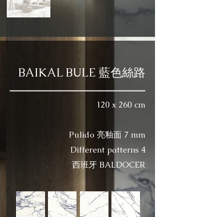
BAIKAL BULE 藍色絲路
120 x 260 cm
Pulido 亮釉面 7 mm​
Different patterns 4
西班牙 BALDOCER