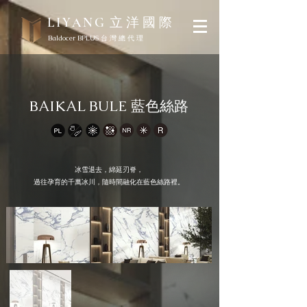
立 洋 國 際
LIYANG
Baldocer BPLUS 台 灣 總 代 理
BAIKAL BULE 藍色絲路
冰雪退去，綿延刃脊，
過往孕育的千萬冰川，隨時間融化在藍色絲路裡。