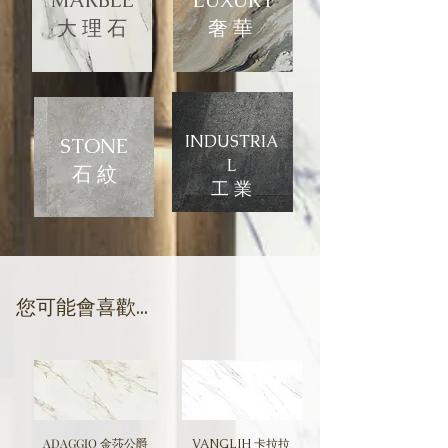
MARBLE
LUXURY
大 理 石
​奢 華
INDUSTRIA
STONE
L
石 紋
​工 業
​您可能會喜歡...
ADAGGIO 金莎公爵
VANGLIH 卡拉拉