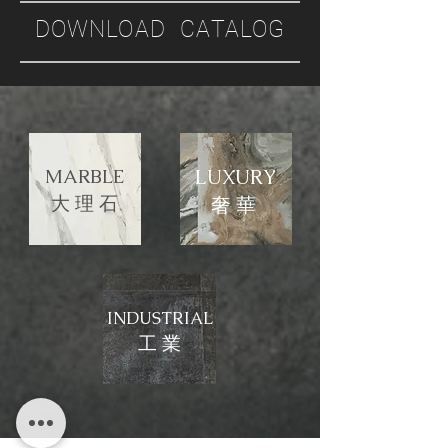
DOWNLOAD CATALOG
MARBLE
LUXURY
大 理 石
​奢 華
INDUSTRIAL
​工 業