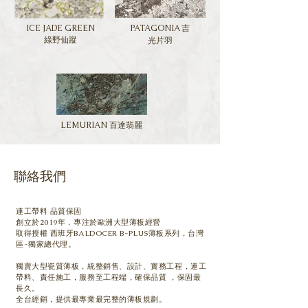
ICE JADE GREEN
PATAGONIA 吉
綠野仙蹤
光片羽
LEMURIAN 百達翡麗
聯絡我們
連工帶料 品質保固
創立於2019年，專注於歐洲大型薄板經營
取得授權 西班牙BALDOCER B-PLUS薄板系列，台灣
區-獨家總代理。
獨賣大型瓷質薄板，
統整銷售、設計、實務工程，連工
帶料、責任施工，服務至工程端，確保品質 ，保固最
長久。
全台經銷，提供最專業最完整的薄板規劃。