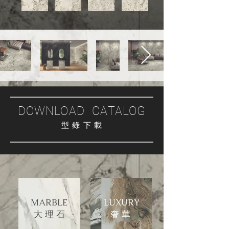
DOWNLOAD CATALOG
型 錄 下 載
MARBLE
LUXURY
大 理 石
​奢 華