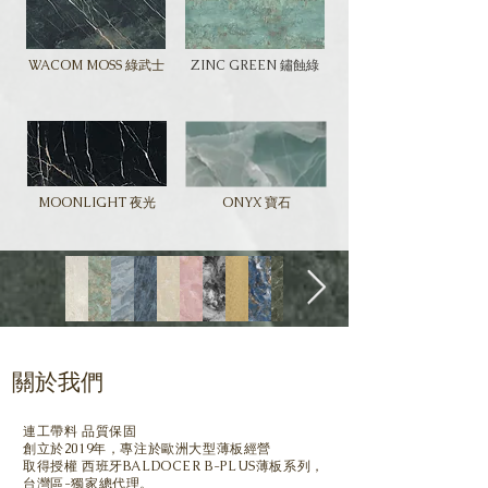
WACOM MOSS 綠武士
ZINC GREEN 鏽蝕綠
MOONLIGHT 夜光
ONYX 寶石
關於我們
連工帶料 品質保固
創立於2019年，專注於歐洲大型薄板經營
取得授權 西班牙BALDOCER B-PLUS薄板系列，
台灣區-獨家總代理。