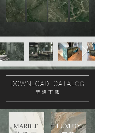
DOWNLOAD CATALOG
型 錄 下 載
MARBLE
LUXURY