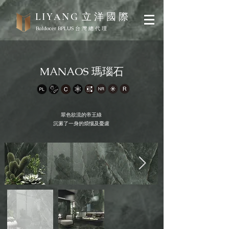
立 洋 國 際
LIYANG
Baldocer BPLUS 台 灣 總 代 理
MANAOS 瑪瑙石
翠色欲流的帝王綠
沉澱了一身的煩惱及憂慮