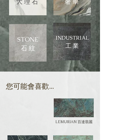
大 理 石
​奢 華
INDUSTRIAL
STONE
​工 業
石 紋
​您可能會喜歡...
LEMURIAN 百達翡麗