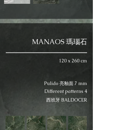
MANAOS 瑪瑙石
120 x 260 cm
Pulido 亮釉面 7 mm
Different patterns 4
​西班牙 BALDOCER