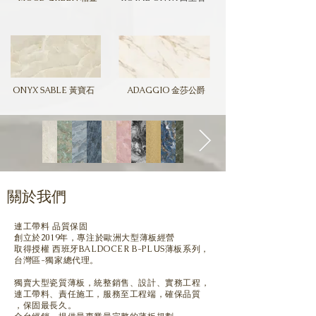
ONYX SABLE 黃寶石
ADAGGIO 金莎公爵
關於我們
連工帶料 品質保固
創立於2019年，專注於歐洲大型薄板經營
取得授權 西班牙BALDOCER B-PLUS薄板系列，
台灣區-獨家總代理。
獨賣大型瓷質薄板，
統整銷售、設計、實務工程，
連工帶料、責任施工，服務至工程端，確保品質
，保固最長久。