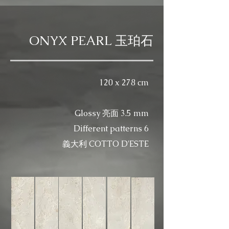
ONYX PEARL 玉珀石
120 x 278 cm
Glossy 亮面 3.5 mm​
Different patterns 6
義大利 COTTO D'ESTE