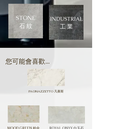
STONE
INDUSTRIAL
石 紋
​工 業
​您可能會喜歡...
PAONAZZETTO 凡賽斯
MOOD GREEN 柏金
ROYAL ONYX 白玉石