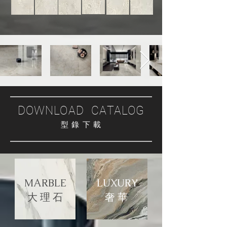
DOWNLOAD CATALOG
型 錄 下 載
MARBLE
LUXURY
大 理 石
​奢 華