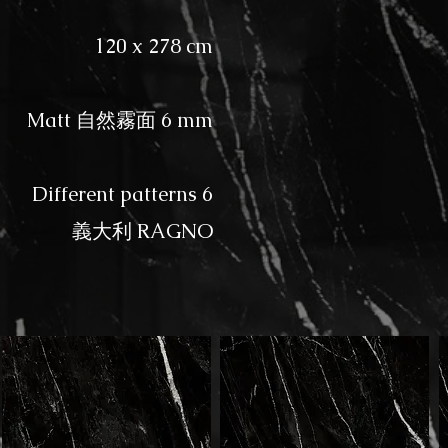
120 x 278 cm
Matt 自然霧面 6 mm
Different patterns 6
​義大利 RAGNO