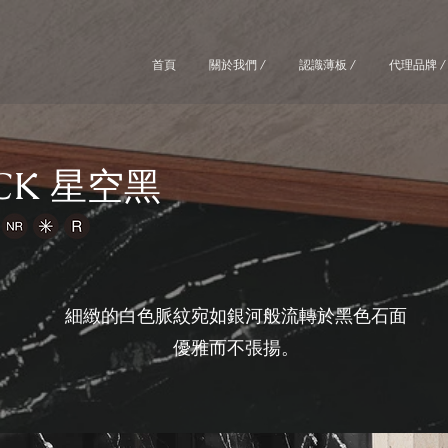
首頁
關於我們 /
認識薄板 /
代理品牌 /
ACK 星空黑
細緻的白色脈紋宛如銀河般流轉於黑色石面
優雅而不張揚。