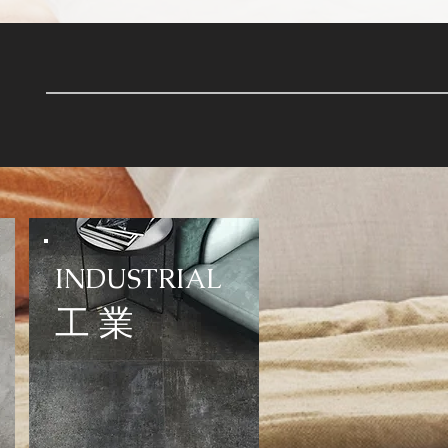
INDUSTRIAL
​工 業