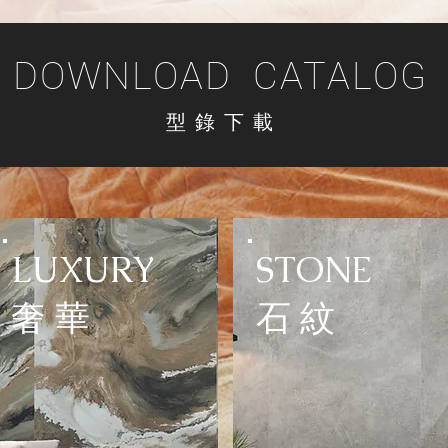
DOWNLOAD CATALOG
型 錄 下 載
LUXURY
STONE
​奢 華
石 紋