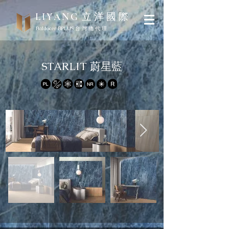
立 洋 國 際
LIYANG
Baldocer BPLUS 台 灣 總 代 理
STARLIT 蔚星藍