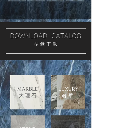
DOWNLOAD CATALOG
型 錄 下 載
MARBLE
LUXURY
大 理 石
​奢 華