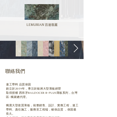
LEMURIAN 百達翡麗
聯絡我們
連工帶料 品質保固
創立於2019年，專注於歐洲大型薄板經營
取得授權 西班牙BALDOCER B-PLUS薄板系列，台灣
區-獨家總代理。
獨賣大型瓷質薄板，
統整銷售、設計、實務工程，連工
帶料、責任施工，服務至工程端，確保品質 ，保固最
長久。