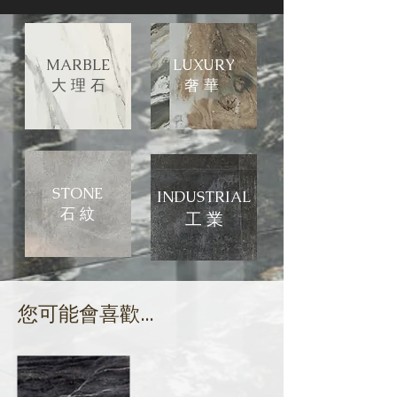
MARBLE
LUXURY
大 理 石
​奢 華
STONE
INDUSTRIAL
石 紋
​工 業
​您可能會喜歡...