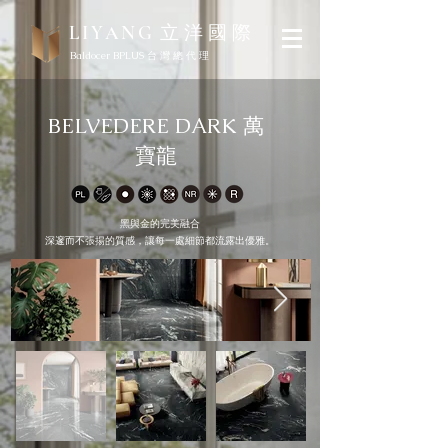
立 洋 國 際
LIYANG
Baldocer BPLUS 台 灣 總 代 理
BELVEDERE DARK 萬
寶龍
黑與金的完美融合
深邃而不張揚的質感，讓每一處細節都流露出優雅。