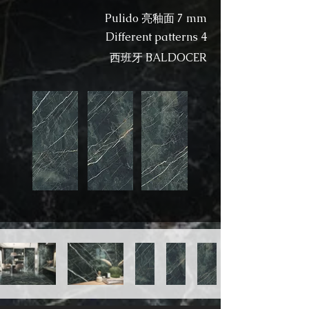
Pulido 亮釉面 7 mm​
Different patterns 4
​西班牙 BALDOCER