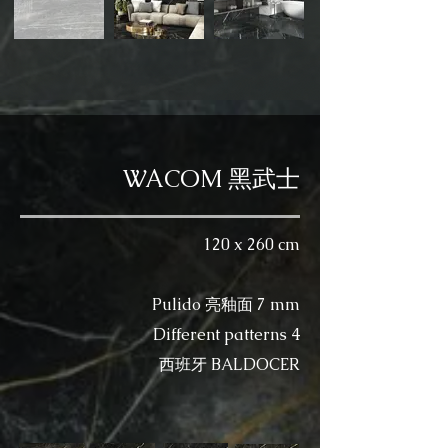
WACOM 黑武士
120 x 260 cm
Pulido 亮釉面 7 mm
Different patterns 4
​西班牙 BALDOCER