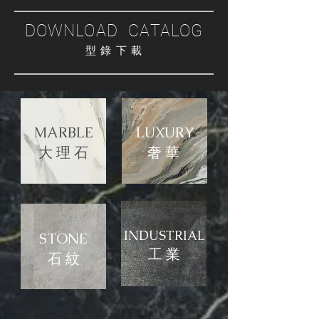
DOWNLOAD CATALOG
型 錄 下 載
MARBLE
LUXURY
大 理 石
​奢 華
INDUSTRIAL
STONE
​工 業
石 紋