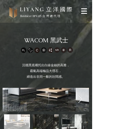
立 洋 國 際
LIYANG
Baldocer BPLUS 台 灣 總 代 理
WACOM 黑武士
沉穩黑底襯托出白線金絲的高雅，
霸氣高端極品大理石，
​締造出非同一般的壯闊感。