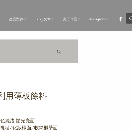
產品型錄 /
Blog 文章 /
完工作品 /
instagram /
利用薄板餘料｜
UE 藍色絲路 拋光亮面
圍｜ 電視牆/化妝檯面/收納櫃壁面