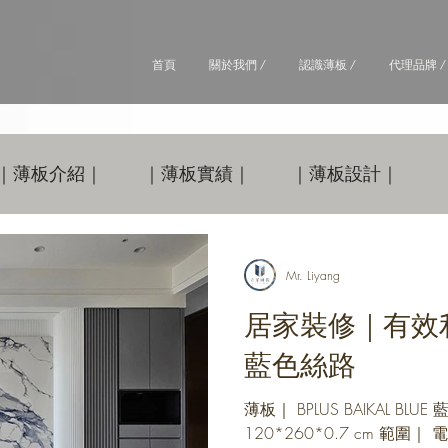
首頁
關於我們 /
認識薄板 /
代理品牌 /
｜薄板介紹｜
｜薄板實績｜
｜薄板設計｜
Mr. Liyang
居家裝修｜有效
藍色絲路
薄板｜ BPLUS BAIKAL BL
120*260*0.7 cm 範