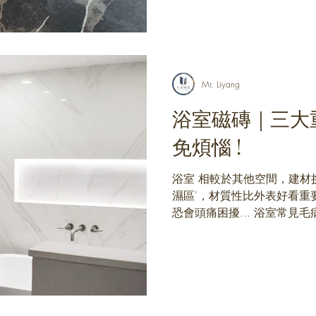
薄...
Mr. Liyang
浴室磁磚｜三大
免煩惱 !
浴室 相較於其他空間，建材
濕區'，材質性比外表好看重
恐會頭痛困擾... 浴室常見毛
了可能會石材病變，浮現白
/ 小尺寸磁磚多接縫，增加了發