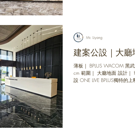
Mr. Liyang
建案公設｜大廳
薄板｜ BPLUS WACOM 黑武
cm 範圍｜ 大廳地面 設計｜
設 ONE LIVE BPLUS
首屈一指，表面高級鏡面質
拼貼也不讓人眼花暈眩 ...