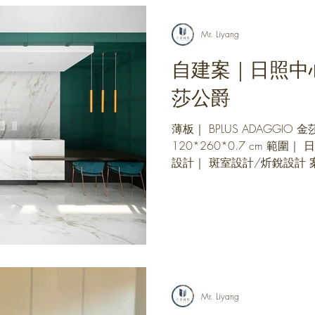
Mr. Liyang
自建案｜日照中
莎公爵
薄板｜ BPLUS ADAGGIO
120*260*0.7 cm 範圍
設計｜ 斑室設計/炘銳設計 案
板，是地壁兩用磚，無論做在
Mr. Liyang