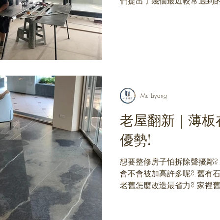
們提出了幾個最近較常遇到的
[我們的流程] / 討論想要安
寸及案場資訊 / 幫您估價 / 
Mr. Liyang
老屋翻新｜薄板
優勢!
想要整修房子怕拆除聲擾鄰?
會不會被加高許多呢? 舊有
老舊怎麼改造最省力? 家裡
板? 中古屋/舊宅要翻新，
省，這次要推薦大家高cp值