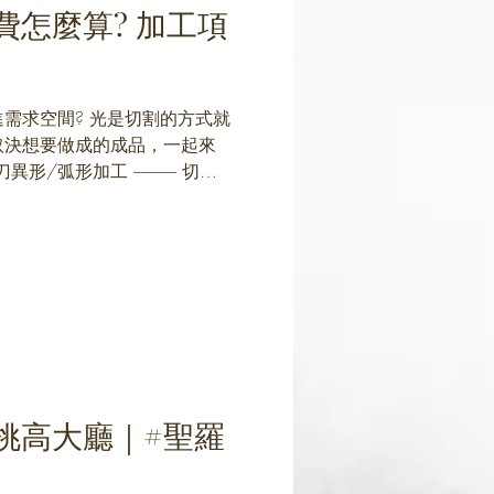
費怎麼算? 加工項
需求空間? 光是切割的方式就
取決想要做成的成品，一起來
弧形加工 ------------- 切刻
計價，高費用 ✔...
挑高大廳｜#聖羅