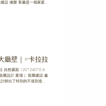
松建設 擁樂 客廳是一個家庭的
 。...
大廳壁｜#卡拉拉
拉拉 自然霧面 120*240*0.6
 龍騰設計 案場｜ 龍騰建設 鑫
設計師出了特別的不規則造型
，除了薄板安裝外，底座也由