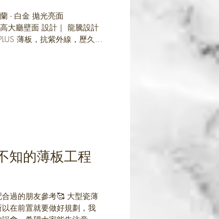
聖羅蘭 - 白金 拋光亮面
｜ 挑高大廳壁面 設計｜ 龍騰設計
PLUS 薄板，抗紫外線，歷久彌
感，不需拋光美容，方便好清
..
不知的薄板工程
合過的朋友參考🥰 大型瓷薄
所以在前置就要做好規劃，我