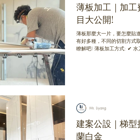
薄板加工｜加工
目大公開!
薄板那麼大一片，要怎麼貼進
有好多種，不同的切割方式
瞭解吧! 薄板加工方式: ✔ 水刀異形/
造型不受限，可以鏤空，依公分
Mr. Liyang
建案公設｜梯型
蘭白金