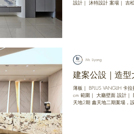
設計｜ 沐特設計 案場｜ 吉
門面，而電視牆則是客廳的焦點
Mr. Liyang
建案公設｜造型
薄板｜ BPLUS VANGLIH 卡
cm 範圍｜ 大廳壁面 設計｜
天地2期 鑫天地二期案場，
主題牆， 這次我們連工帶料
我們承攬，...