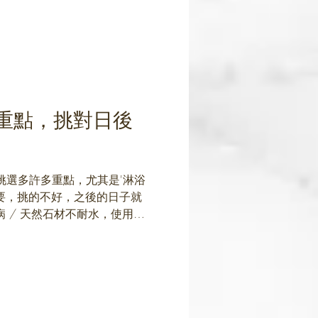
重點，挑對日後
挑選多許多重點，尤其是'淋浴
要，挑的不好，之後的日子就
病 / 天然石材不耐水，使用久
色水痕，嚴重甚至會破小洞…
霉.白華機率…....