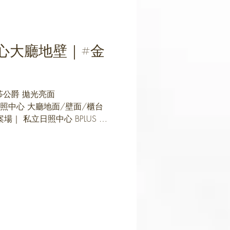
心大廳地壁｜#金
 金莎公爵 拋光亮面
｜ 日照中心 大廳地面/壁面/櫃台
場｜ 私立日照中心 BPLUS 薄
地面或壁面都合適，...