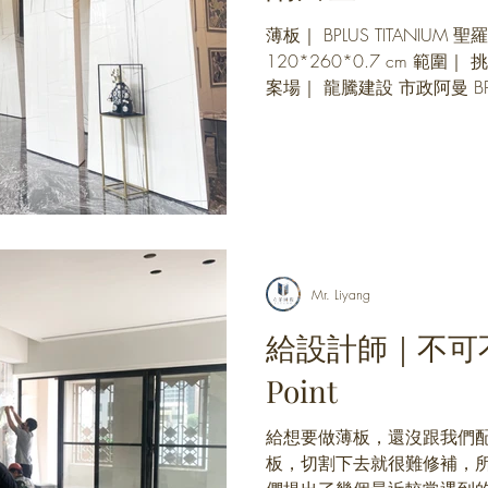
薄板｜ BPLUS TITANIUM 
120*260*0.7 cm 範圍
案場｜ 龍騰建設 市政阿曼 B
新不變色，表面高級鏡面質
潔，作在公共區域，除了省去.
Mr. Liyang
給設計師｜不可
Point
給想要做薄板，還沒跟我們配
板，切割下去就很難修補，