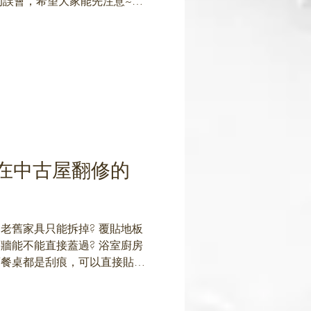
誤會，希望大家能先注意~~
裝的薄板及區域 / 提供施作尺
木作完工，我們去丈量 /...
在中古屋翻修的
 老舊家具只能拆掉? 覆貼地板
石牆能不能直接蓋過? 浴室廚房
舊餐桌都是刮痕，可以直接貼薄
基礎工程外，能省的預算當然要
，翻修必須認識的好建材，輕