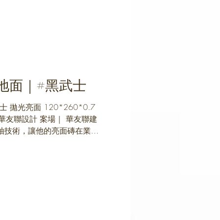
地面｜#黑武士
士 拋光亮面 120*260*0.7
 華友聯設計 案場｜ 華友聯建
獨特的上釉技術，讓他的亮面磚在業界
感，超平整無波浪紋，大面積