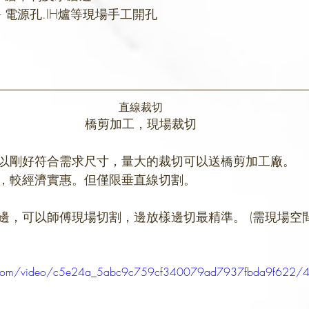
----------------- 電源孔.IH爐等現場手工開孔
直線裁切
橋剪加工，現場裁切
以剛好符合需求尺寸，量大的裁切可以送橋剪加工廠。
，較經濟實惠。但僅限垂直線切割。
邊，可以師傅現場切割，邊放樣邊切最精準。 (需現場空間
tic.com/video/c5e24a_5abc9c759cf340079ad7937fbda9f622/