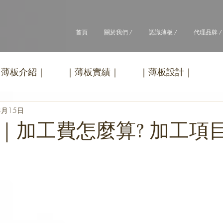
首頁
關於我們 /
認識薄板 /
代理品牌 /
｜薄板介紹｜
｜薄板實績｜
｜薄板設計｜
8月15日
｜加工費怎麼算? 加工項