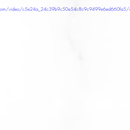
tic.com/video/c5e24a_24c39b9c50e54c8c9c9499e6ed660fa5/