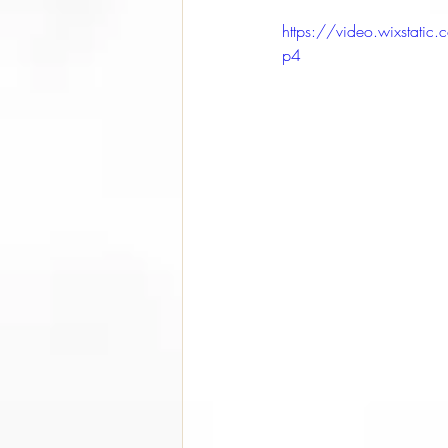
https://video.wixsta
p4