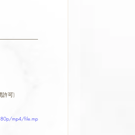
許可)
480p/mp4/file.mp