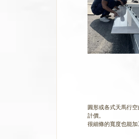
圓形或各式天馬行空
計價。
很細條的寬度也能加