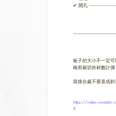
✔ 開孔 ------------------
板子的大小不一定可
橋剪裁切依材數計價
當接合處不垂直或斜
https://video.wixsta
4