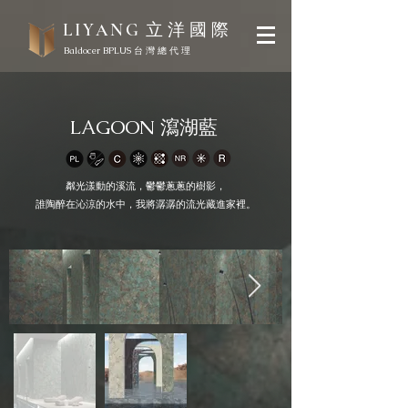
立 洋 國 際
LIYANG
Baldocer BPLUS 台 灣 總 代 理
LAGOON 瀉湖藍
粼光漾動的溪流，鬱鬱蔥蔥的樹影，
誰陶醉在沁涼的水中，我將潺潺的流光藏進家裡。