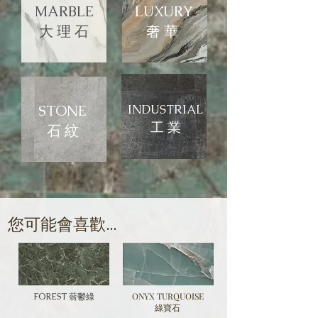
MARBLE
LUXURY
大 理 石
​奢 華
STONE
INDUSTRIAL
​工 業
石 紋
​您可能會喜歡...
ONYX TURQUOISE
FOREST 蓊鬱綠
綠寶石