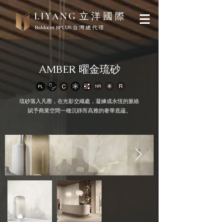
立 洋 國 際
LIYANG
Baldocer BPLUS 台 灣 總 代 理
AMBER 曜金琉砂
琉砂落入凡塵，在光影交織處，凝練成永恆的脈絡
賦予商業空間一種沉靜而高雅的奢華底蘊。