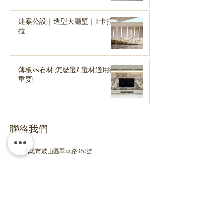
建案公設｜造型大廳壁｜#卡拉
拉
薄板vs石材 怎麼選? 選材適用很
重要!
聯絡我們
高雄市鼓山區翠華路360號
TEL
07-588 8823
liyangintl@gmail.com
​liyangintl.com