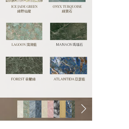
ICE JADE GREEN
ONYX TURQUOISE
綠野仙蹤
綠寶石
LAGOON 瀉湖藍
MANAOS 瑪瑙石
FOREST 蓊鬱綠
ATLANTIDA 亞瑟藍