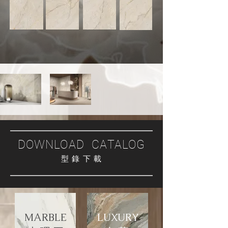
DOWNLOAD CATALOG
型 錄 下 載
MARBLE
LUXURY