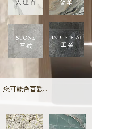
大 理 石
​奢 華
STONE
INDUSTRIAL
​工 業
石 紋
​您可能會喜歡...