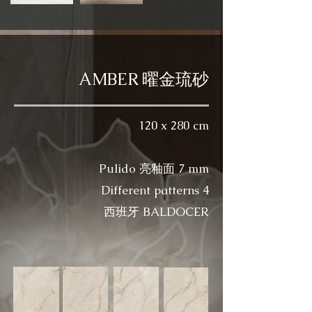
AMBER 曜金琉砂
120 x 280 cm
Pulido 亮釉面 7 mm​
Different patterns 4
西班牙 BALDOCER